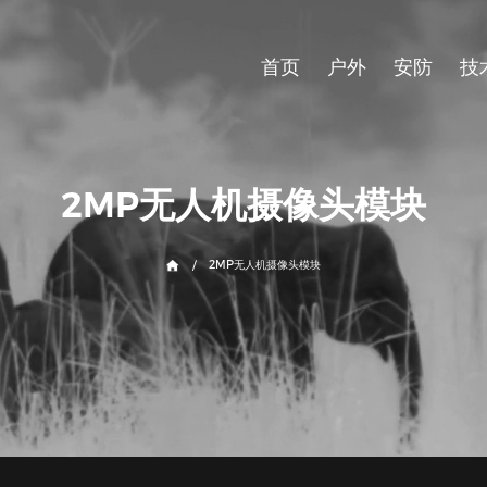
首页
户外
安防
技
2M