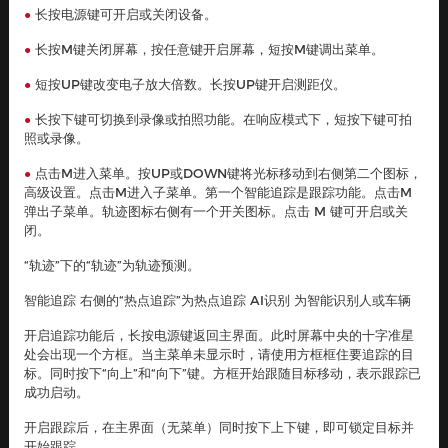
长按电源键可开启或关闭设备。
●
长按M键关闭屏幕，按任意键开启屏幕，短按M键调出菜单。
●
短按UP键改变电子放大倍数。长按UP键开启测距仪。
●
长按下键可切换到录像或拍照功能。在响应模式下，短按下键可拍
●
照或录像。
点击M进入菜单。按UP或DOWN键将光标移动到右侧第二个图标，
●
高级设置。点击M进入子菜单。第一个智能追踪是跟踪功能。点击M
弹出子菜单。轨迹图标右侧有一个开关图标。点击 M 键可开启或关
闭。
“轨迹”下的“轨迹”为轨迹预测。
智能追踪 右侧的“热点追踪”为热点追踪 AI识别 为智能识别人或车辆
开启追踪功能后，长按电源键返回主界面。此时屏幕中央的十字准星
处会出现一个方框。当主菜单未显示时，请使用方框框住要追踪的目
产品详情
参数
产品标签
标。同时按下“向上”和“向下”键。方框开始跟随目标移动，表示跟踪已
成功启动。
开启跟踪后，在主界面（无菜单）同时按下上下键，即可锁定目标并
联系我们
开始跟踪。