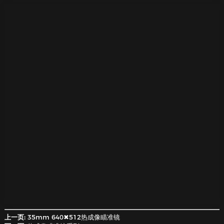
上一页:
35mm 640✖512热成像瞄准镜