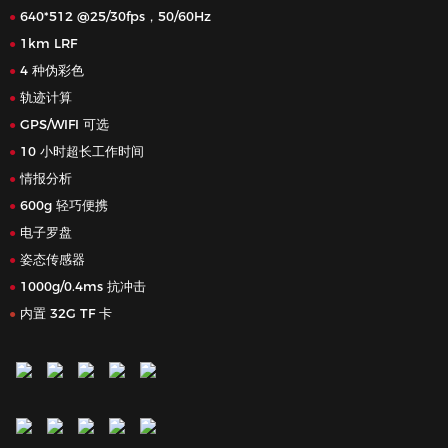
640*512 @25/30fps，50/60Hz
●
1km LRF
●
4 种伪彩色
●
轨迹计算
●
GPS/WIFI 可选
●
10 小时超长工作时间
●
情报分析
●
600g 轻巧便携
●
电子罗盘
●
姿态传感器
●
1000g/0.4ms 抗冲击
●
内置 32G TF 卡
●