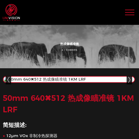
50mm 640✖512 热成像瞄准镜 1KM
LRF
简短描述:
12μm VOx 非制冷热探测器
●